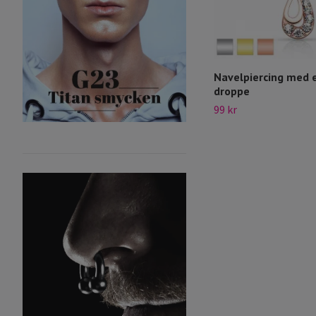
Navelpiercing med 
droppe
99 kr