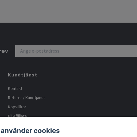
rev
Kundtjänst
Kontakt
Returer / Kundtjänst
Köpvillkor
Bli Affiliate
Storleks guide
 använder cookies
Body positive