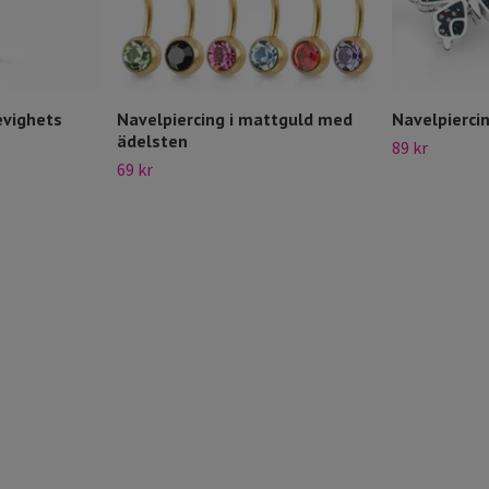
evighets
Navelpiercing i mattguld med
Navelpiercin
ädelsten
89 kr
69 kr