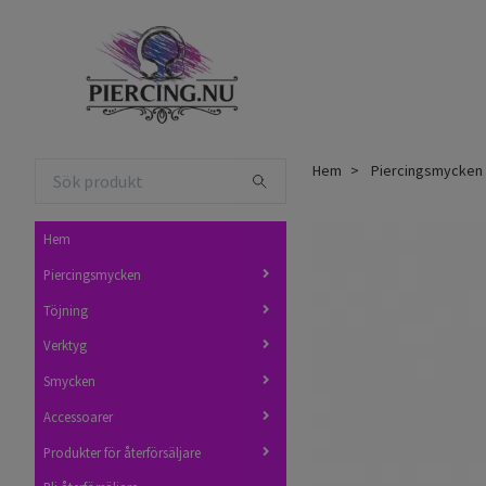
Hem
Piercingsmycken
Hem
Piercingsmycken
Töjning
Verktyg
Smycken
Accessoarer
Produkter för återförsäljare