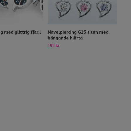
g med glittrig fjäril
Navelpiercing G23 titan med
Nave
hängande hjärta
fjäri
199 kr
149 