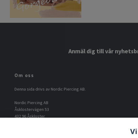
Anmäl dig till vår nyhetsb
Om oss
Denna sida drivs av Nordic Piercing AB.
Nordic Piercing AB
Åsklostervägen 53
432 96 Åskloster
Org: 556812-6717
Vi