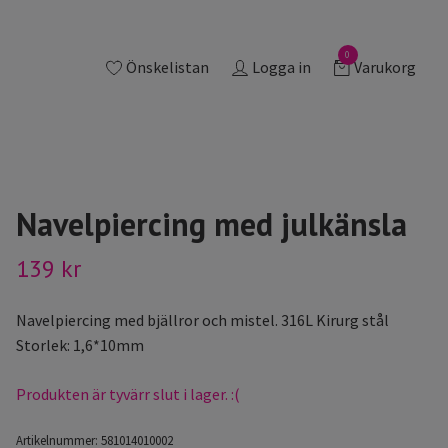
0
Önskelistan
Logga in
Varukorg
Navelpiercing med julkänsla
139 kr
Navelpiercing med bjällror och mistel. 316L Kirurg stål
Storlek: 1,6*10mm
Produkten är tyvärr slut i lager. :(
Artikelnummer:
581014010002