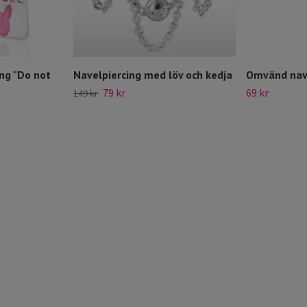
ng "Do not
Navelpiercing med löv och kedja
Omvänd nave
79 kr
69 kr
149 kr