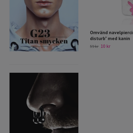
Omvänd navelpierci
disturb" med kanin
10 kr
59 kr