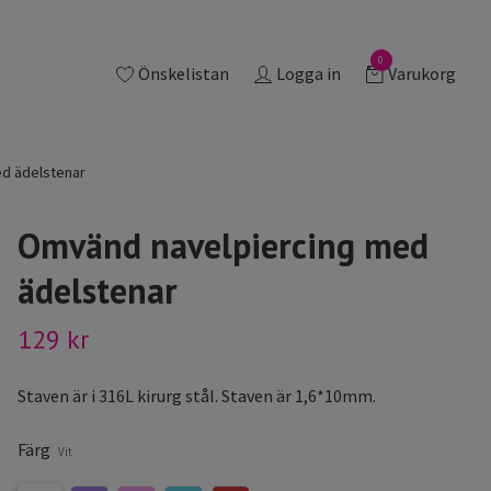
0
Önskelistan
Logga in
Varukorg
d ädelstenar
Omvänd navelpiercing med
ädelstenar
129 kr
Staven är i 316L kirurg stål. Staven är 1,6*10mm.
Färg
Vit