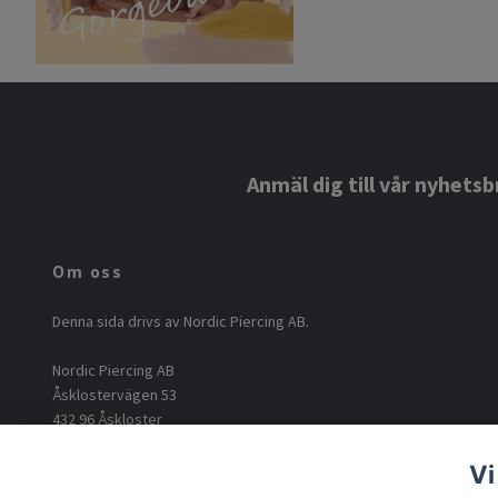
Anmäl dig till vår nyhetsb
Om oss
Denna sida drivs av Nordic Piercing AB.
Nordic Piercing AB
Åsklostervägen 53
432 96 Åskloster
Org: 556812-6717
Vi