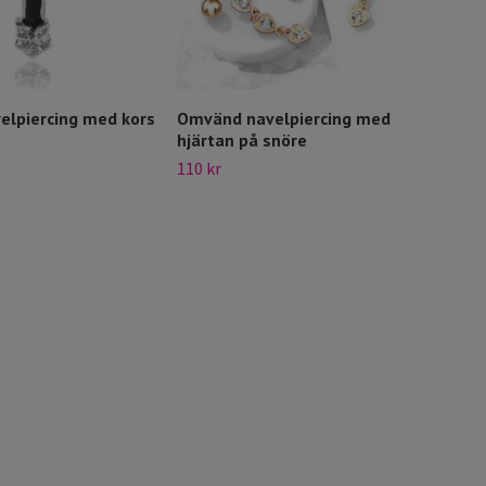
lpiercing med kors
Omvänd navelpiercing med
Omvä
hjärtan på snöre
199 
110 kr