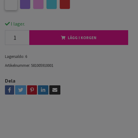
I lager.
LÄGG I KORGEN
Lagersaldo:
6
Artikelnummer:
581005910001
Dela