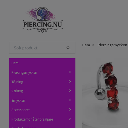
Hem
Piercingsmycken
Hem
Piercingsmycken
Töjning
Verktyg
Smycken
Accessoarer
Produkter för återförsäljare