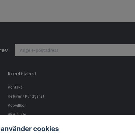
rev
Kundtjänst
Kontakt
Returer / Kundtjänst
Köpvillkor
Bli Affiliate
Storleks guide
 använder cookies
Body positive