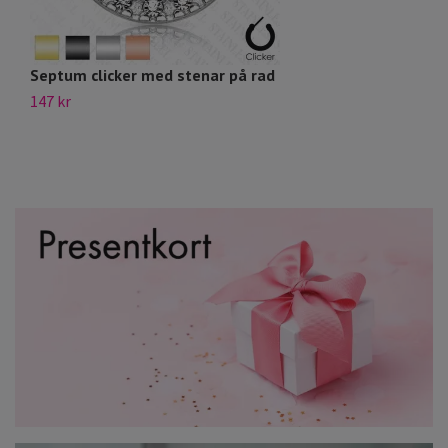
Septum clicker med stenar på rad
G
147 kr
69