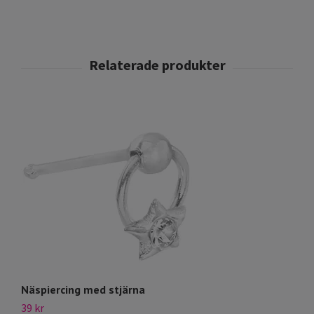
Näspiercing med stjärna
R
39 kr
29