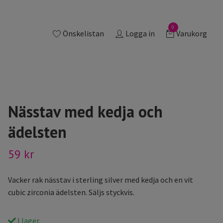
0
Önskelistan
Logga in
Varukorg
Nässtav med kedja och
ädelsten
59 kr
Vacker rak nässtav i sterling silver med kedja och en vit
cubic zirconia ädelsten. Säljs styckvis.
I lager.