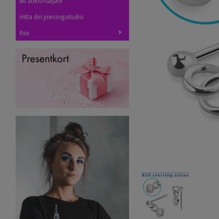
Bli återförsäljare
Hitta din piercingsstudio
Rea