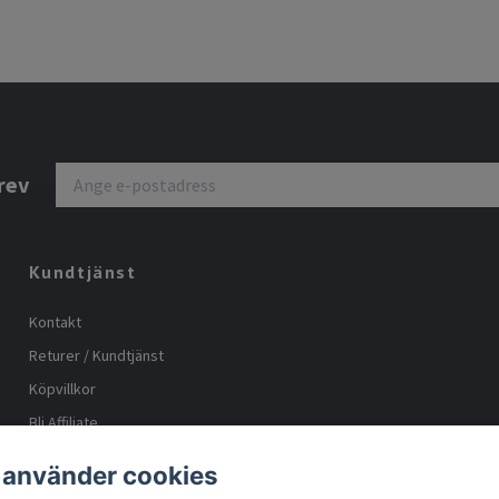
rev
Kundtjänst
Kontakt
Returer / Kundtjänst
Köpvillkor
Bli Affiliate
Storleks guide
 använder cookies
Body positive