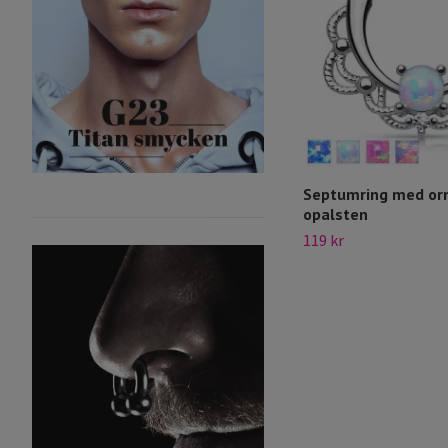
Septumring med or
opalsten
119 kr