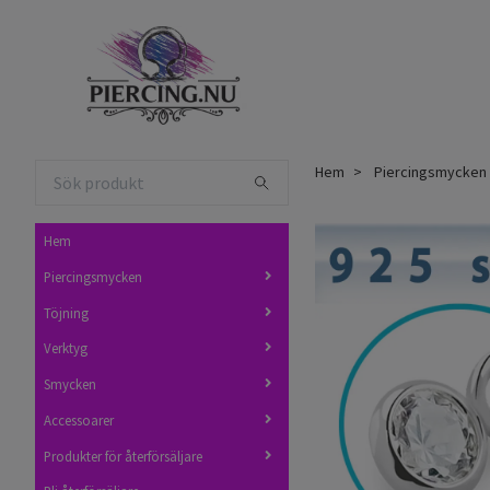
Hem
Piercingsmycken
Hem
Piercingsmycken
Töjning
Verktyg
Smycken
Accessoarer
Produkter för återförsäljare