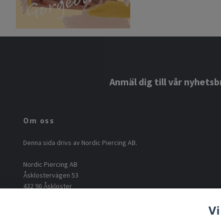
Anmäl dig till vår nyhetsb
Om oss
Denna sida drivs av Nordic Piercing AB.
Nordic Piercing AB
Åsklostervägen 53
432 96 Åskloster
Org: 556812-6717
Vi