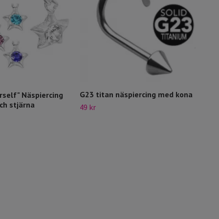
G23 titan näspiercing med kona
rself" Näspiercing
Näsr
ch stjärna
49 kr
59 kr