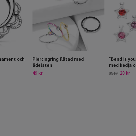
nament och
Piercingring flätad med
"Bend it you
ädelsten
med kedja o
49 kr
20 kr
39 kr