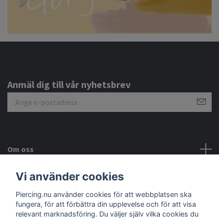
Anmäl dig till vår nyhetsbrev
Om oss
Vi använder cookies
Kundtjänst
Piercing.nu använder cookies för att webbplatsen ska
Sociala medier
fungera, för att förbättra din upplevelse och för att visa
relevant marknadsföring. Du väljer själv vilka cookies du