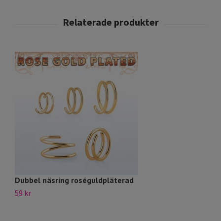
Dubbel näsring roséguldpläterad
N
59 kr
79