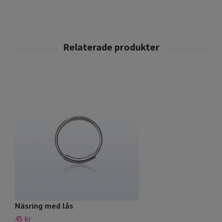
Näsring med lås
N
45 kr
45