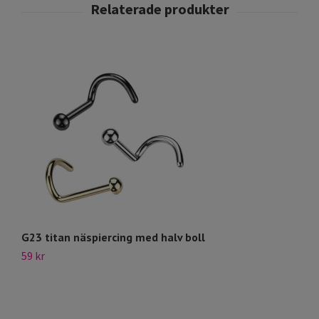
G23 titan näspiercing med halv boll
Nä
59 kr
69