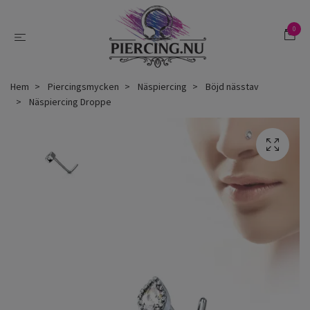
0
Hem
Piercingsmycken
Näspiercing
Böjd nässtav
Näspiercing Droppe