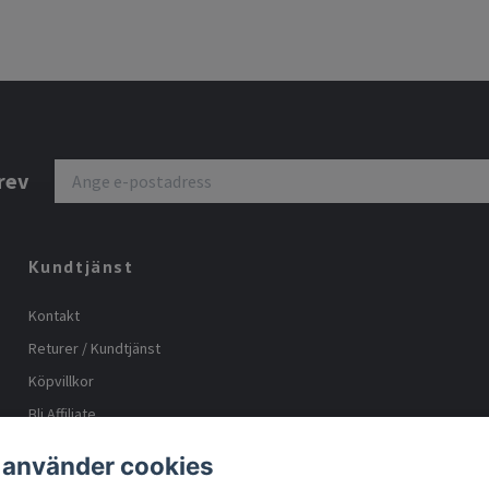
rev
Kundtjänst
Kontakt
Returer / Kundtjänst
Köpvillkor
Bli Affiliate
Storleks guide
 använder cookies
Body positive