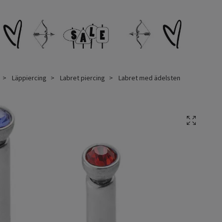
Läppiercing
Labret piercing
Labret med ädelsten