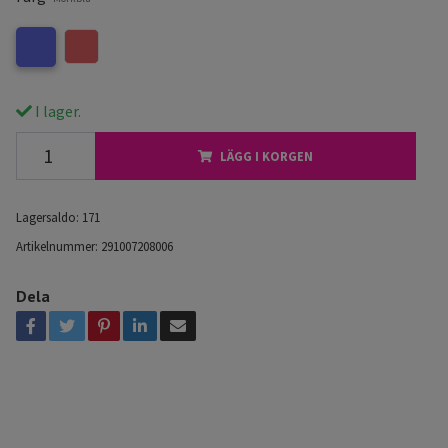
I lager.
LÄGG I KORGEN
Lagersaldo:
171
Artikelnummer:
291007208006
Dela