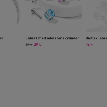
na
Labret med ädelstens cylinder
Bioflex lab
20 kr
49 kr
89 kr