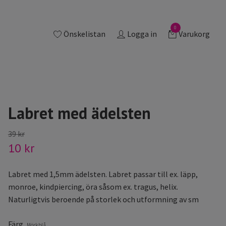
0
Önskelistan
Logga in
Varukorg
Labret med ädelsten
39 kr
10 kr
Labret med 1,5mm ädelsten. Labret passar till ex. läpp,
monroe, kindpiercing, öra såsom ex. tragus, helix.
Naturligtvis beroende på storlek och utformning av sm
Färg
Mörkblå