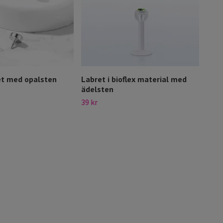
ret med opalsten
Labret i bioflex material med
Labr
ädelsten
sten
39 kr
129 