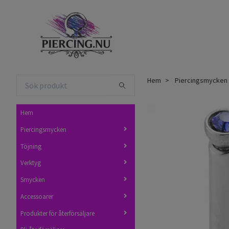
Hem
Piercingsmycken
Hem
Piercingsmycken
Töjning
Verktyg
Smycken
Accessoarer
Produkter för återförsäljare