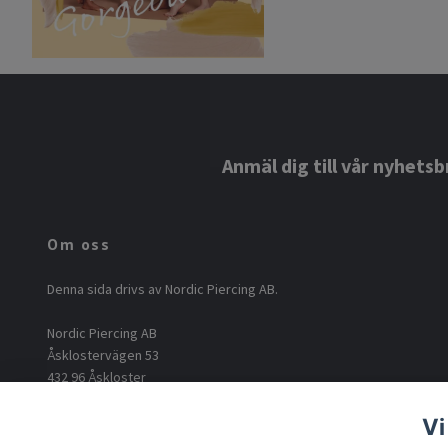
Anmäl dig till vår nyhetsb
Om oss
Denna sida drivs av Nordic Piercing AB.
Nordic Piercing AB
Åsklostervägen 53
432 96 Åskloster
Org: 556812-6717
Vi