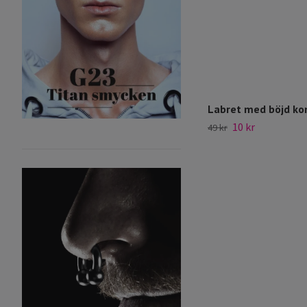
Labret med böjd ko
10 kr
49 kr