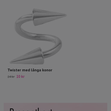
Twister med långa konor
1
10 kr
29
24 kr