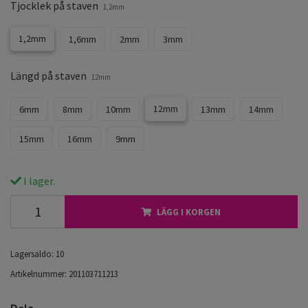
Tjocklek på staven
1,2mm
1,2mm
1,6mm
2mm
3mm
Längd på staven
12mm
12mm
6mm
8mm
10mm
13mm
14mm
15mm
16mm
9mm
I lager.
LÄGG I KORGEN
Lagersaldo:
10
Artikelnummer:
201103711213
Dela