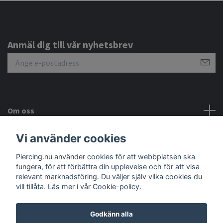
Anmäl dig till vår nyhetsbrev
Om oss
Vi använder cookies
Kundtjänst
Piercing.nu använder cookies för att webbplatsen ska
Sociala medier
fungera, för att förbättra din upplevelse och för att visa
relevant marknadsföring. Du väljer själv vilka cookies du
vill tillåta. Läs mer i vår Cookie-policy.
Godkänn alla