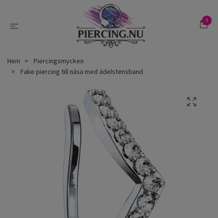
0
Hem
Piercingsmycken
Fake piercing till näsa med ädelstensband