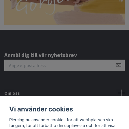
Anmäl dig till vår nyhetsbrev
Om oss
Vi använder cookies
Kundtjänst
Piercing.nu använder cookies för att webbplatsen ska
Sociala medier
fungera, för att förbättra din upplevelse och för att visa