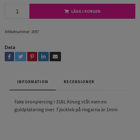
LÄGG I KORGEN
Artikelnummer:
2097
Dela
INFORMATION
RECENSIONER
Fake öronpiercing i 316L Kirurg stål men en
guldplätering över. Tjocklek på ringarna är 1mm