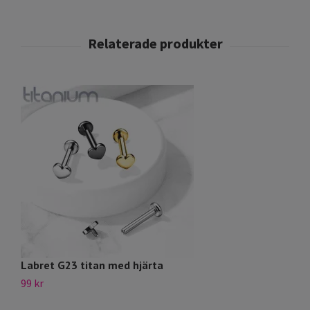
Labret G23 titan med hjärta
N
99 kr
14