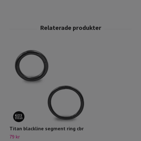
Titan blackline segment ring cbr
C
79 kr
69