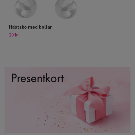
Hästsko med bollar
S
20 kr
49