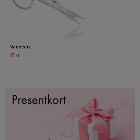
Li
10
Nagelsax
39 kr